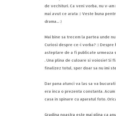
de vechituri
. Ca veni vorba, nu v-am 
mai avut ce arata :) Veste buna pentru
drama... :)
Mai bine sa trecem la partea unde nu 
Curiosi despre ce-i vorba? :) Despre 
asteptare de a fi publicate urmeaza 
. Una plina de culoare si voiosie! Si f
finalizez totul, sper doar sa nu imi ste
Dar pana atunci va las sa va bucura
era inca o prezenta constanta. Acum n
casa in spinare cu aparatul foto. Ori
Gradina noastra este mai plina ca
anu