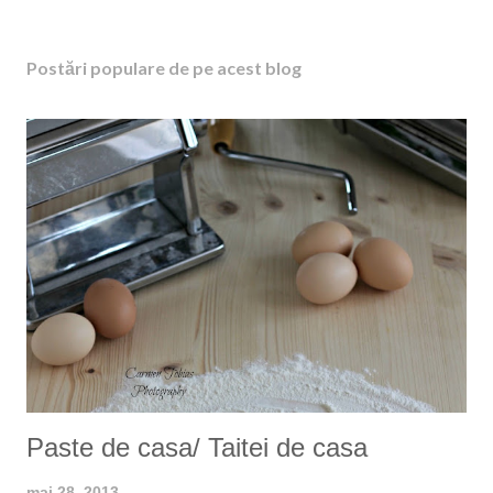
i
m
Postări populare de pe acest blog
i
t
e
ț
i
u
n
c
o
m
e
n
t
a
r
i
Paste de casa/ Taitei de casa
u
mai 28, 2013