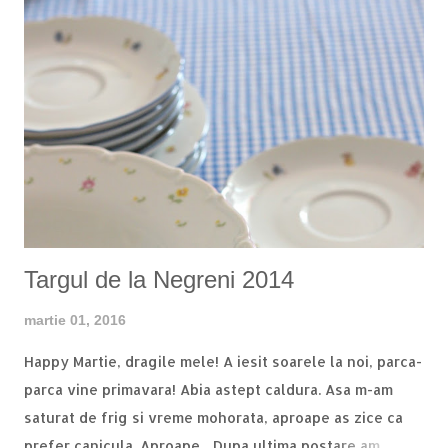
combinat cu mazare si morcov si neaparat ceva bun cu
sos picant. Am cautat prin casa si am dat peste un
borcan cu ciuperci de la Sun Food , care au avantajul ca
sunt deja gatite, asa ca toata afacerea mi-a luat fix 15
min dupa ce a inceput sa fiarba apa. Pentru doua portii
generoase avem nevoie de: - un borcan ciuperci feliate
- 4 catei de usturoi mari - ardei iute, dupa gust, eu am
pus cca. un sfert, era fioros rau - 3 linguri sos de soia,
dap, asa mult. dar nu mai punem s...
Targul de la Negreni 2014
martie 01, 2016
Happy Martie, dragile mele! A iesit soarele la noi, parca-
parca vine primavara! Abia astept caldura. Asa m-am
saturat de frig si vreme mohorata, aproape as zice ca
prefer canicula. Aproape... Dupa ultima postare am