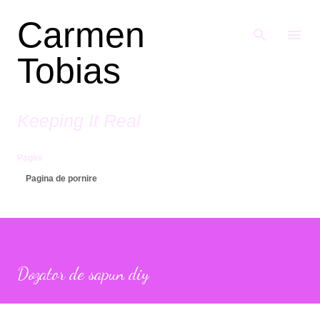
Treceți la conținutul principal
Carmen
Tobias
Keeping It Real
Pagini
Pagina de pornire
Dozator de sapun diy