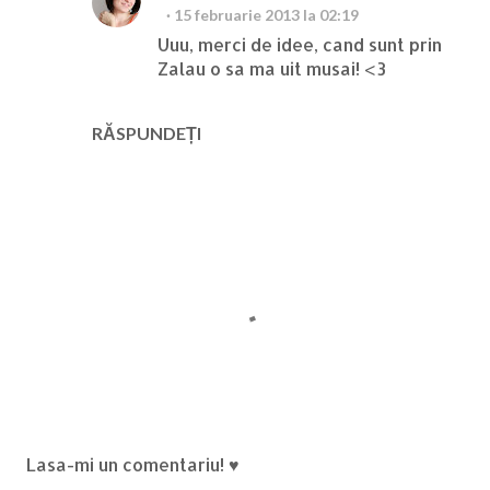
15 februarie 2013 la 02:19
Uuu, merci de idee, cand sunt prin
Zalau o sa ma uit musai! <3
RĂSPUNDEȚI
T
Lasa-mi un comentariu! ♥
r