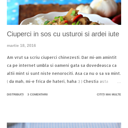
cati taitei avem nevoie, ne apucam de treaba. Atentie!
Puteti pune taiteii la uscat si sa ii pastrati pentru cateva
saptamani! Eu mereu fac portie dubl...
Ciuperci in sos cu usturoi si ardei iute
martie 18, 2016
Am vrut sa scriu ciuperci chinezesti. Dar mi-am amintit
ca pe internet umbla si oameni gata sa dovedeasca ca
altii mint si sunt niste nenorociti. Asa ca nu o sa va mint.
( da mah, mi-e frica de hateri, haha :) ) Chestia asta
foarte aromata si iute e o inventie a unui stomac nervos
DISTRIBUIȚI
3 COMENTARII
CITIȚI MAI MULTE
si disperat dupa ceva consistent, musai cu orez. Pentru
ca eu iubesc orezul. Bob cu bob asa, orezul lipicios si
moooale in tolerez doar in sarmale si ardei umpluti. Il
iubesc cu patos si ma satisface ( again, haha ) instant,