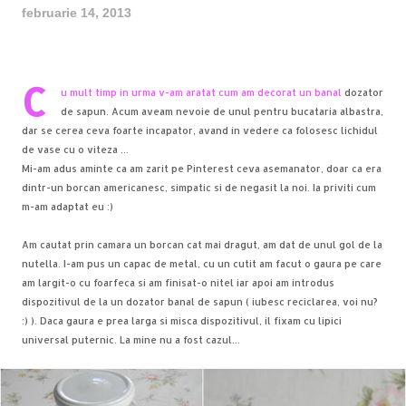
februarie 14, 2013
C
u mult timp in urma v-am aratat cum am decorat un banal
dozator
de sapun
. Acum aveam nevoie de unul pentru bucataria albastra,
dar se cerea ceva foarte incapator, avand in vedere ca folosesc lichidul
de vase cu o viteza ...
Mi-am adus aminte ca am zarit pe Pinterest ceva asemanator, doar ca era
dintr-un borcan americanesc, simpatic si de negasit la noi. Ia priviti cum
m-am adaptat eu :)
Am cautat prin camara un borcan cat mai dragut, am dat de unul gol de la
nutella. I-am pus un capac de metal, cu un cutit am facut o gaura pe care
am largit-o cu foarfeca si am finisat-o nitel iar apoi am introdus
dispozitivul de la un dozator banal de sapun ( iubesc reciclarea, voi nu?
:) ). Daca gaura e prea larga si misca dispozitivul, il fixam cu lipici
universal puternic. La mine nu a fost cazul...