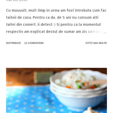
Cu muuuult, mult timp in urma am fost intrebata cum fac
taiteii de casa. Pentru ca da, de 5 ani nu consum alti
taitei din comert, ii detest :) Si pentru ca la momentul
respectiv am explicat destul de sumar am zis ca-i cazul
sa documentez totul pas cu pas :) Pentru inceput, avem
DISTRIBUIȚI
12 COMENTARII
CITIȚI MAI MULTE
nevoie de oua proaspete, daca-i posibil de tara si de
faina de calitate. Eu am folosit una semi neagra. Si mai
avem nevoie de o masina de paste, dar nu-i musai :)
Cantitatile sunt in functie de necesitate. Pentru o oala
cu supa de 3 litri eu fac taitei din 2 oua de dimensiune
medie si faina cat cuprinde. Stiu ca nu prea e apreciata
faza asta dar din moment ce ouale au dimensiuni
diferite ar fi greu sa dai cantitati exacte la faina. Plus ca
poate depinde cantitatea de faina si de umiditatea din
aer, inclusiv din faina :) Asadar, dupa ce am stabilit de