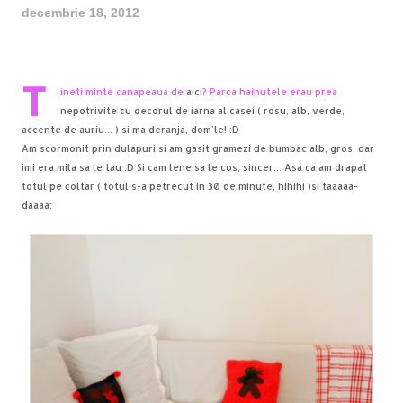
decembrie 18, 2012
T
ineti minte canapeaua de
aici
? Parca hainutele erau prea
nepotrivite cu decorul de iarna al casei ( rosu, alb, verde,
accente de auriu... ) si ma deranja, dom'le! :D
Am scormonit prin dulapuri si am gasit gramezi de bumbac alb, gros, dar
imi era mila sa le tau :D Si cam lene sa le cos, sincer... Asa ca am drapat
totul pe coltar ( totul s-a petrecut in 30 de minute, hihihi )si taaaaa-
daaaa: