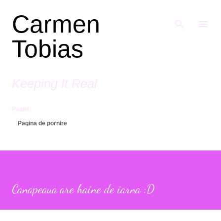
Treceți la conținutul principal
Carmen
Tobias
Keeping It Real
Pagini
Pagina de pornire
Canapeaua are haine de iarna :D