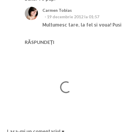
Carmen Tobias
19 decembrie 2012 la 01:57
Multumesc tare, la fel si voua! Pusi
RĂSPUNDEȚI
T
Lasa-mi un comentariu! ♥