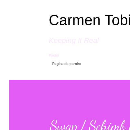
Carmen Tob
Keeping It Real
Pagini
Pagina de pornire
Swap / Schimb d