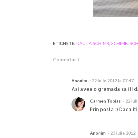
ETICHETE:
DAU LA SCHIMB
SCHIMB
SCH
Comentarii
Anonim
22 iulie 2012 la 07:47
Asi avea o gramada sa iti da
Carmen Tobias
22 iul
Prin posta :) Daca it
Anonim
23 iulie 2012 