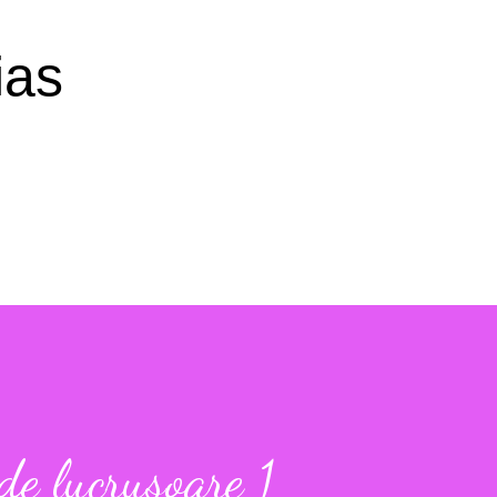
Treceți la conținutul principal
ias
e lucrusoare 1