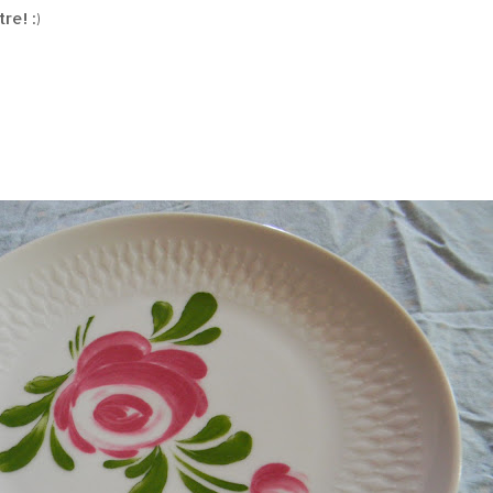
e! :)