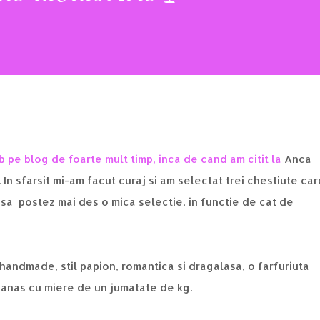
 pe blog de foarte mult timp, inca de cand am citit la
Anca
 In sfarsit mi-am facut curaj si am selectat trei chestiute car
 sa postez mai des o mica selectie, in functie de cat de
handmade, stil papion, romantica si dragalasa, o farfuriuta
canas cu miere de un jumatate de kg.