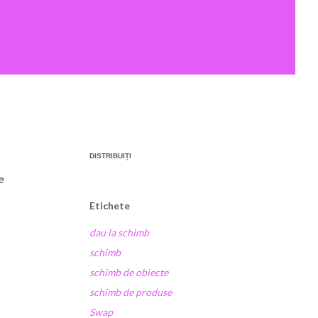
DISTRIBUIȚI
e
Etichete
dau la schimb
schimb
schimb de obiecte
schimb de produse
Swap