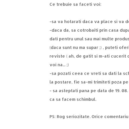
Ce trebuie sa faceti voi:
-sa va hotarati daca va place si va d
-daca da, sa cotrobaiti prin casa dupa
dati pentru unul sau mai multe produ
(daca sunt nu ma supar ;) , puteti ofer
reviste ( ah, de gatit si m-ati cucerit
voi na... ;)
-sa pozati ceea ce vreti sa dati la sch
la postare, fie sa-mi trimiteti poz
- sa asteptati pana pe data de 19. 08
ca sa facem schimbul.
PS: Rog seriozitate. Orice comentariu 