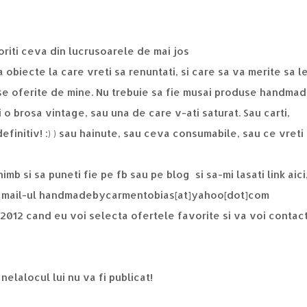
oriti ceva din lucrusoarele de mai jos
 obiecte la care vreti sa renuntati, si care sa va merite sa l
se oferite de mine. Nu trebuie sa fie musai produse handma
i o brosa vintage, sau una de care v-ati saturat. Sau carti,
 definitiv! :) ) sau hainute, sau ceva consumabile, sau ce vreti
imb si sa puneti fie pe fb sau pe blog si sa-mi lasati link aici
a pe mail-ul handmadebycarmentobias[at]yahoo[dot]com
. 2012 cand eu voi selecta ofertele favorite si va voi contac
nelalocul lui nu va fi publicat!