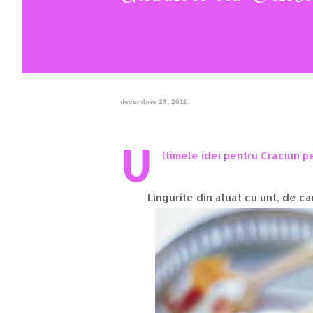
decembrie 23, 2011
U
ltimele idei pentru Craciun pe
Lingurite din aluat cu unt, de ca