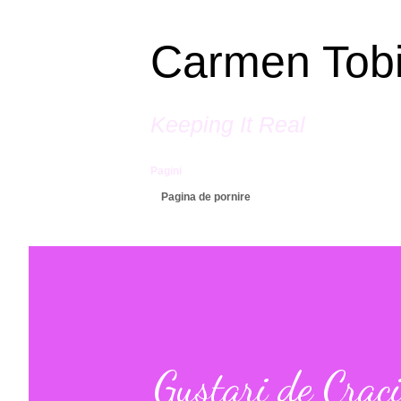
Carmen Tob
Keeping It Real
Pagini
Pagina de pornire
Gustari de Crac