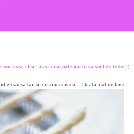
 anul asta, chiar si asa intarziate poate va sunt de folos! :)
nd vreau sa fac si eu si nu reusesc... :( Arata atat de bine...