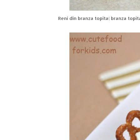
Reni din branza topita( branza topita e the evil, dar ideea se poate pune in aplicare cu bucati de