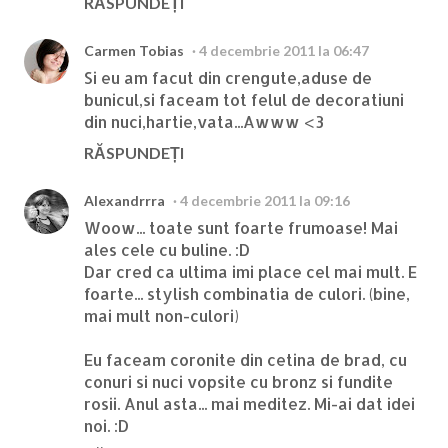
RĂSPUNDEȚI
Carmen Tobias
4 decembrie 2011 la 06:47
Si eu am facut din crengute,aduse de
bunicul,si faceam tot felul de decoratiuni
din nuci,hartie,vata...Awww <3
RĂSPUNDEȚI
Alexandrrra
4 decembrie 2011 la 09:16
Woow... toate sunt foarte frumoase! Mai
ales cele cu buline. :D
Dar cred ca ultima imi place cel mai mult. E
foarte... stylish combinatia de culori. (bine,
mai mult non-culori)
Eu faceam coronite din cetina de brad, cu
conuri si nuci vopsite cu bronz si fundite
rosii. Anul asta... mai meditez. Mi-ai dat idei
noi. :D