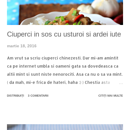
cati taitei avem nevoie, ne apucam de treaba. Atentie!
Puteti pune taiteii la uscat si sa ii pastrati pentru cateva
saptamani! Eu mereu fac portie dubl...
Ciuperci in sos cu usturoi si ardei iute
martie 18, 2016
Am vrut sa scriu ciuperci chinezesti. Dar mi-am amintit
ca pe internet umbla si oameni gata sa dovedeasca ca
altii mint si sunt niste nenorociti. Asa ca nu o sa va mint.
( da mah, mi-e frica de hateri, haha :) ) Chestia asta
foarte aromata si iute e o inventie a unui stomac nervos
DISTRIBUIȚI
3 COMENTARII
CITIȚI MAI MULTE
si disperat dupa ceva consistent, musai cu orez. Pentru
ca eu iubesc orezul. Bob cu bob asa, orezul lipicios si
moooale in tolerez doar in sarmale si ardei umpluti. Il
iubesc cu patos si ma satisface ( again, haha ) instant,