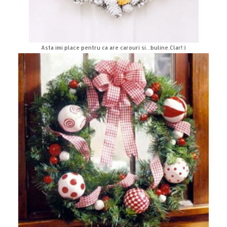
Asta imi place pentru ca are carouri si...buline.Clar!:)