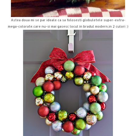
Astea doua mi se par ideale ca sa folosesti globuletele super-extra-
mega-colorate,care nu-si mai gasesc locul in bradul modern,in 2 culori :)