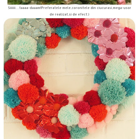
Siiiiii....taaaa-daaam!Preferatele mele,coronitele din ciucurasi,mega-usor
de realizat,si de efect:)