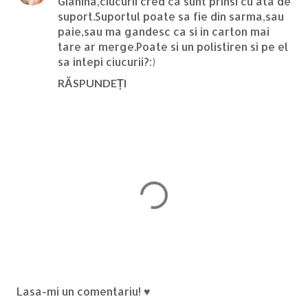
Gianina,ciucurii cred ca sunt prinsi cu ata de
suport.Suportul poate sa fie din sarma,sau
paie,sau ma gandesc ca si in carton mai
tare ar merge.Poate si un polistiren si pe el
sa intepi ciucurii?:)
RĂSPUNDEȚI
T
Lasa-mi un comentariu! ♥
r