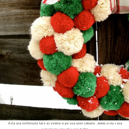
Asta asa nefinisata tare as vedea-o pe usa unei cabane...mmm,si nu-i asa