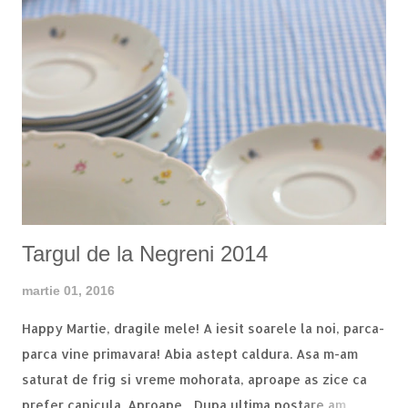
combinat cu mazare si morcov si neaparat ceva bun cu
sos picant. Am cautat prin casa si am dat peste un
borcan cu ciuperci de la Sun Food , care au avantajul ca
sunt deja gatite, asa ca toata afacerea mi-a luat fix 15
min dupa ce a inceput sa fiarba apa. Pentru doua portii
generoase avem nevoie de: - un borcan ciuperci feliate
- 4 catei de usturoi mari - ardei iute, dupa gust, eu am
pus cca. un sfert, era fioros rau - 3 linguri sos de soia,
dap, asa mult. dar nu mai punem s...
Targul de la Negreni 2014
martie 01, 2016
Happy Martie, dragile mele! A iesit soarele la noi, parca-
parca vine primavara! Abia astept caldura. Asa m-am
saturat de frig si vreme mohorata, aproape as zice ca
prefer canicula. Aproape... Dupa ultima postare am