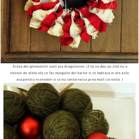
Astea din ghemulete sunt asa draguteeee <3 Sa va dau un sfat:nu e
nevoie de atata ata,se fac mingiute din hartie si se imbraca in ate,asta
asa,pentru economie si sa nu cantareasca prea mult coronita :)