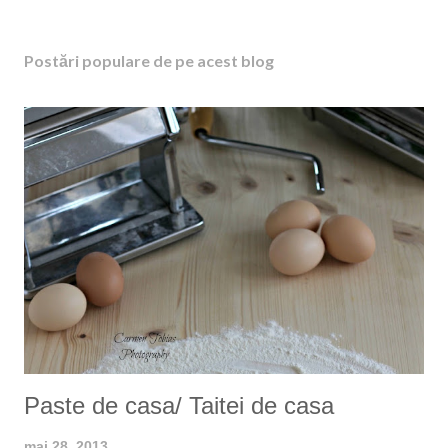
i
m
Postări populare de pe acest blog
i
t
e
ț
i
u
n
c
o
m
e
n
t
a
r
i
Paste de casa/ Taitei de casa
u
mai 28, 2013