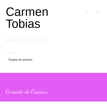
Treceți la conținutul principal
Carmen
Tobias
Keeping It Real
Pagini
Pagina de pornire
Coronite de Craciun...