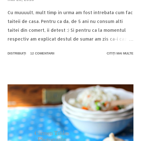
Cu muuuult, mult timp in urma am fost intrebata cum fac
taiteii de casa. Pentru ca da, de 5 ani nu consum alti
taitei din comert, ii detest :) Si pentru ca la momentul
respectiv am explicat destul de sumar am zis ca-i cazul
sa documentez totul pas cu pas :) Pentru inceput, avem
DISTRIBUIȚI
12 COMENTARII
CITIȚI MAI MULTE
nevoie de oua proaspete, daca-i posibil de tara si de
faina de calitate. Eu am folosit una semi neagra. Si mai
avem nevoie de o masina de paste, dar nu-i musai :)
Cantitatile sunt in functie de necesitate. Pentru o oala
cu supa de 3 litri eu fac taitei din 2 oua de dimensiune
medie si faina cat cuprinde. Stiu ca nu prea e apreciata
faza asta dar din moment ce ouale au dimensiuni
diferite ar fi greu sa dai cantitati exacte la faina. Plus ca
poate depinde cantitatea de faina si de umiditatea din
aer, inclusiv din faina :) Asadar, dupa ce am stabilit de