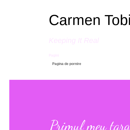
Carmen Tob
Keeping It Real
Pagini
Pagina de pornire
Primul meu targ