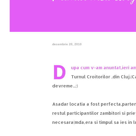
decembrie 20, 2010
D
upa cum v-am anuntat,ieri am 
Turnul Croitorilor ,din Cluj.
devreme...:)
Asadar locatia a fost perfecta,parte
restul participantilor zambitori si pr
necesara(mda,era si timpul sa ies in l