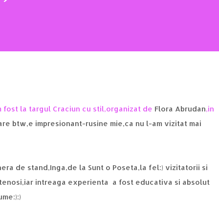
fost la targul Craciun cu stil,organizat de
Flora Abrudan
,in
(Care btw,e impresionant-rusine mie,ca nu l-am vizitat mai
nera de stand,Inga,de la
Sunt o Poseta
,la fel:) vizitatorii si
ietenosi,iar intreaga experienta a fost educativa si absolut
ume:):)