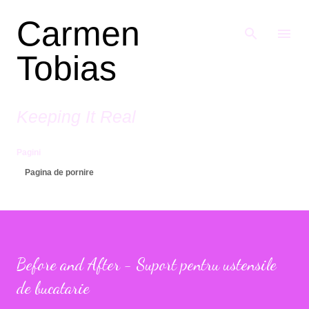
Treceți la conținutul principal
Carmen
Tobias
Keeping It Real
Pagini
Pagina de pornire
Before and After - Suport pentru ustensile
de bucatarie