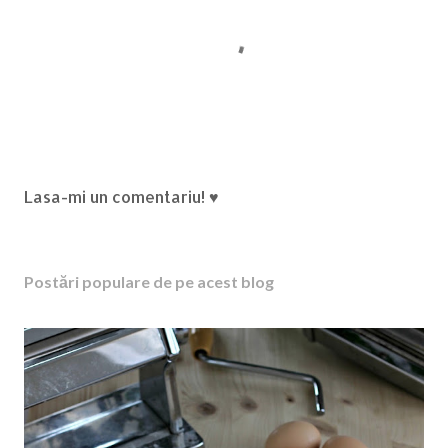
T
Lasa-mi un comentariu! ♥
r
i
m
Postări populare de pe acest blog
i
t
e
ț
i
u
n
c