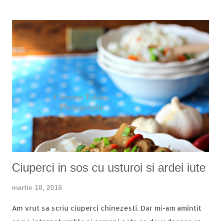
avem nevoie de o masina de paste, dar nu-i musai :)
Cantitatile sunt in functie de necesitate. Pentru o oala
cu supa de 3 litri eu fac taitei din 2 oua de dimensiune
medie si faina cat cuprinde. Stiu ca nu prea e apreciata
faza asta dar din moment ce ouale au dimensiuni
diferite ar fi greu sa dai cantitati exacte la faina. Plus ca
poate depinde cantitatea de faina si de umiditatea din
aer, inclusiv din faina :) Asadar, dupa ce am stabilit de
cati taitei avem nevoie, ne apucam de treaba. Atentie!
Puteti pune taiteii la uscat si sa ii pastrati pentru cateva
saptamani! Eu mereu fac portie dubl...
Ciuperci in sos cu usturoi si ardei iute
martie 18, 2016
Am vrut sa scriu ciuperci chinezesti. Dar mi-am amintit