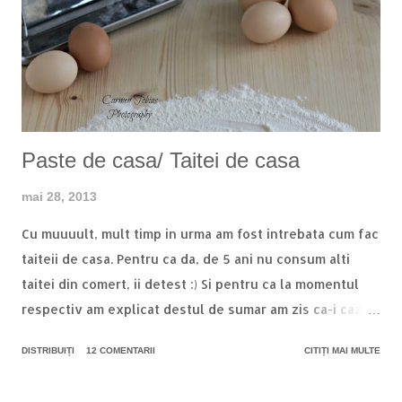
o
m
e
n
t
a
r
i
Paste de casa/ Taitei de casa
u
mai 28, 2013
Cu muuuult, mult timp in urma am fost intrebata cum fac
taiteii de casa. Pentru ca da, de 5 ani nu consum alti
taitei din comert, ii detest :) Si pentru ca la momentul
respectiv am explicat destul de sumar am zis ca-i cazul
sa documentez totul pas cu pas :) Pentru inceput, avem
DISTRIBUIȚI
12 COMENTARII
CITIȚI MAI MULTE
nevoie de oua proaspete, daca-i posibil de tara si de
faina de calitate. Eu am folosit una semi neagra. Si mai