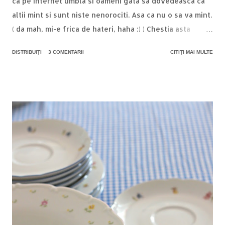
ca pe internet umbla si oameni gata sa dovedeasca ca
altii mint si sunt niste nenorociti. Asa ca nu o sa va mint.
( da mah, mi-e frica de hateri, haha :) ) Chestia asta
foarte aromata si iute e o inventie a unui stomac nervos
DISTRIBUIȚI
3 COMENTARII
CITIȚI MAI MULTE
si disperat dupa ceva consistent, musai cu orez. Pentru
ca eu iubesc orezul. Bob cu bob asa, orezul lipicios si
moooale in tolerez doar in sarmale si ardei umpluti. Il
iubesc cu patos si ma satisface ( again, haha ) instant,
combinat cu mazare si morcov si neaparat ceva bun cu
sos picant. Am cautat prin casa si am dat peste un
borcan cu ciuperci de la Sun Food , care au avantajul ca
sunt deja gatite, asa ca toata afacerea mi-a luat fix 15
min dupa ce a inceput sa fiarba apa. Pentru doua portii
generoase avem nevoie de: - un borcan ciuperci feliate
- 4 catei de usturoi mari - ardei iute, dupa gust, eu am
pus cca. un sfert, era fioros rau - 3 linguri sos de soia,